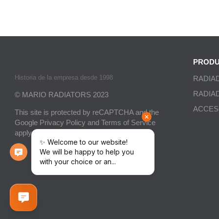
PRODU
Historia de la empresa desde 1998
RADIA
RADIA
© MARIO RADIATORS 2023
ACCES
This site is protected by reCAPTCHA and the
Google
Privacy Policy
and
Terms of Service
apply.