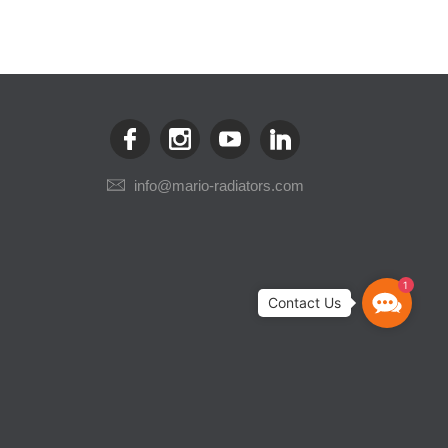
info@mario-radiators.com
1
Contact
Us