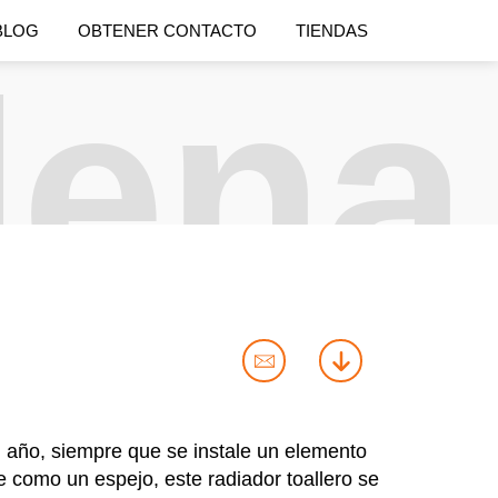
BLOG
OBTENER CONTACTO
TIENDAS
ena
contact
download
us
l año, siempre que se instale un elemento
e como un espejo, este radiador toallero se