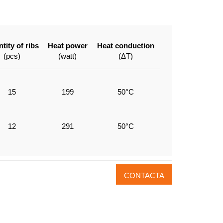
tity of ribs
Heat power
Heat conduction
(pcs)
(watt)
(ΔT)
15
199
50°C
12
291
50°C
CONTACTA