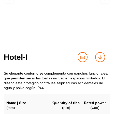
Hotel-I
contact
downl
us
Su elegante contorno se complementa con ganchos funcionales,
que permiten secar las toallas incluso en espacios limitados. El
diseño está protegido contra las salpicaduras accidentales de
agua y polvo según IP44.
Name | Size
Quantity of ribs
Rated power
(mm)
(pcs)
(watt)